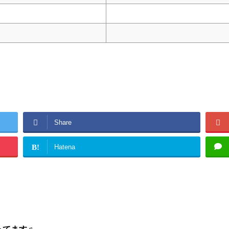
Share
B!
Hatena