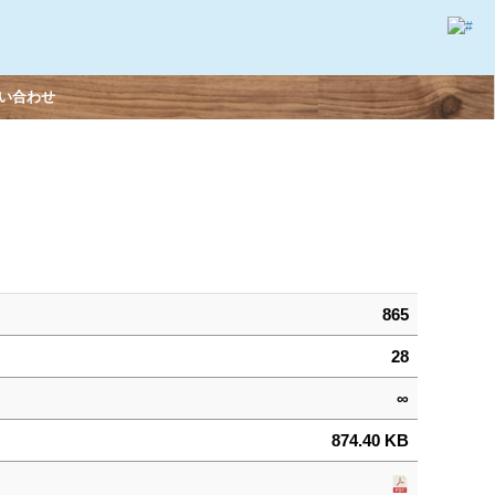
い合わせ
865
28
∞
874.40 KB