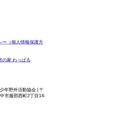
シー（個人情報保護方
然の家 わっぱる
少年野外活動協会 | 〒
府豊中市服部西町2丁目14-