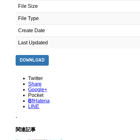
File Size
File Type
Create Date
Last Updated
DOWNLOAD
Twitter
Share
Google+
Pocket
B!
Hatena
LINE
-
関連記事