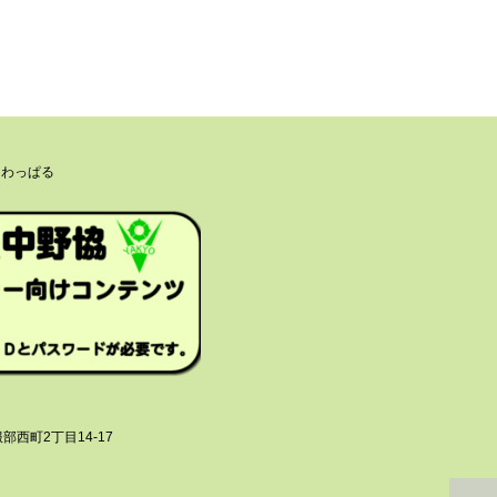
 わっぱる
部西町2丁目14-17